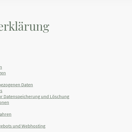
erklärung
n
gen
bezogenen Daten
rs
ur Datenspeicherung und Löschung
sonen
fahren
ngebots und Webhosting