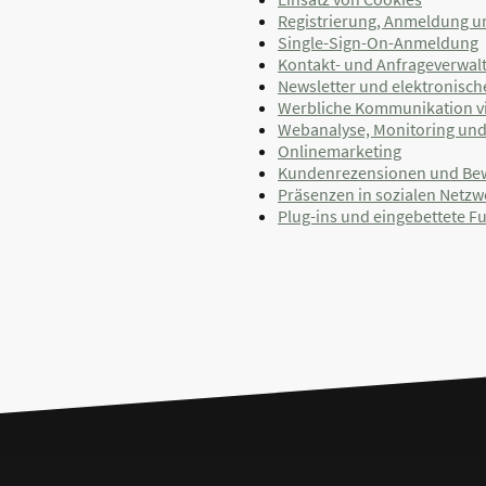
Registrierung, Anmeldung u
Single-Sign-On-Anmeldung
Kontakt- und Anfrageverwal
Newsletter und elektronisc
Werbliche Kommunikation via
Webanalyse, Monitoring un
Onlinemarketing
Kundenrezensionen und Be
Präsenzen in sozialen Netzw
Plug-ins und eingebettete F