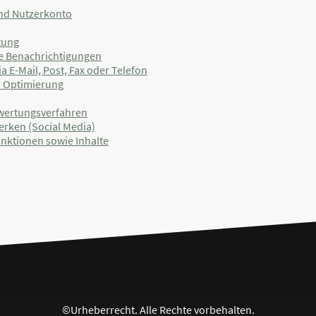
nd Nutzerkonto
tung
he Benachrichtigungen
 E-Mail, Post, Fax oder Telefon
d Optimierung
wertungsverfahren
erken (Social Media)
unktionen sowie Inhalte
©Urheberrecht. Alle Rechte vorbehalten.