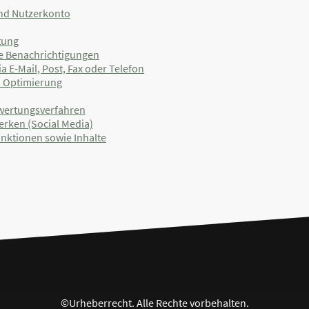
nd Nutzerkonto
tung
he Benachrichtigungen
 E-Mail, Post, Fax oder Telefon
d Optimierung
wertungsverfahren
erken (Social Media)
unktionen sowie Inhalte
©Urheberrecht. Alle Rechte vorbehalten.