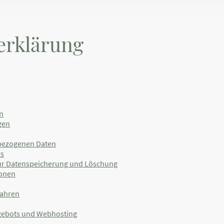
erklärung
n
gen
bezogenen Daten
rs
ur Datenspeicherung und Löschung
sonen
fahren
ngebots und Webhosting