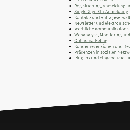
Registrierung, Anmeldung u
Single-Sign-On-Anmeldung
Kontakt- und Anfrageverwal
Newsletter und elektronisc
Werbliche Kommunikation via
Webanalyse, Monitoring un
Onlinemarketing
Kundenrezensionen und Be
Präsenzen in sozialen Netzw
Plug-ins und eingebettete F